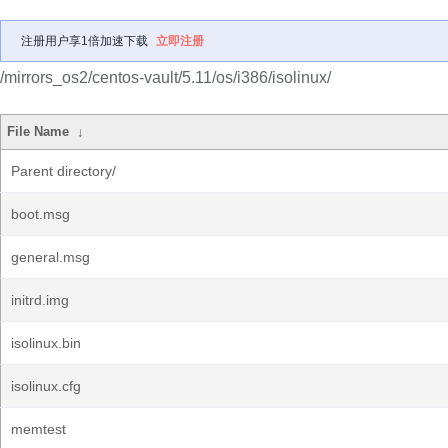
注册用户享1倍加速下载
立即注册
/mirrors_os2/centos-vault/5.11/os/i386/isolinux/
File Name
↓
Parent directory/
boot.msg
general.msg
initrd.img
isolinux.bin
isolinux.cfg
memtest