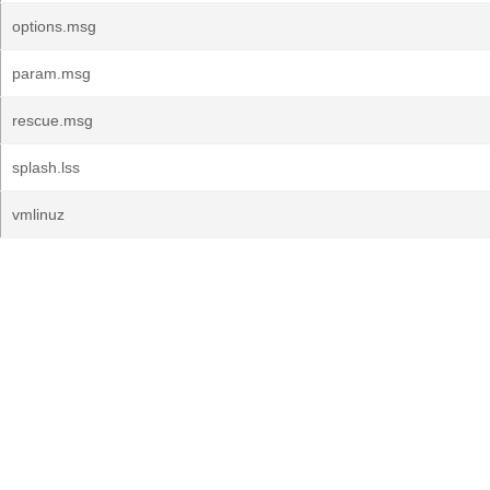
options.msg
param.msg
rescue.msg
splash.lss
vmlinuz