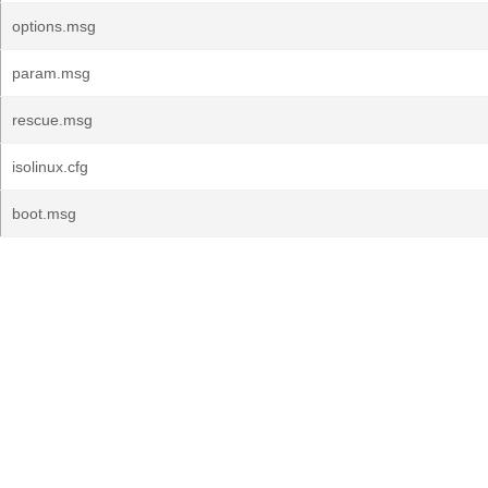
options.msg
param.msg
rescue.msg
isolinux.cfg
boot.msg