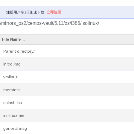
注册用户享1倍加速下载
立即注册
/mirrors_os2/centos-vault/5.11/os/i386/isolinux/
File Name
↓
Parent directory/
initrd.img
vmlinuz
memtest
splash.lss
isolinux.bin
general.msg