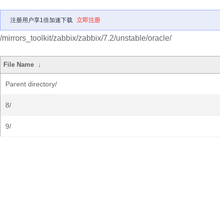
注册用户享1倍加速下载
立即注册
/mirrors_toolkit/zabbix/zabbix/7.2/unstable/oracle/
File Name
↓
Parent directory/
8/
9/