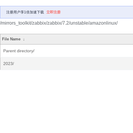
注册用户享1倍加速下载
立即注册
/mirrors_toolkit/zabbix/zabbix/7.2/unstable/amazonlinux/
File Name
↓
Parent directory/
2023/