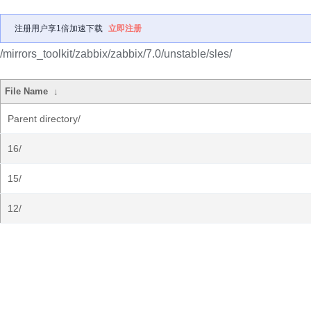
注册用户享1倍加速下载
立即注册
/mirrors_toolkit/zabbix/zabbix/7.0/unstable/sles/
File Name
↓
Parent directory/
16/
15/
12/