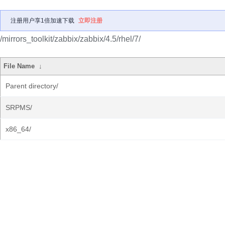
注册用户享1倍加速下载
立即注册
/mirrors_toolkit/zabbix/zabbix/4.5/rhel/7/
File Name
↓
Parent directory/
SRPMS/
x86_64/