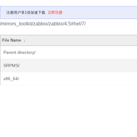
注册用户享1倍加速下载
立即注册
/mirrors_toolkit/zabbix/zabbix/4.5/rhel/7/
File Name
↓
Parent directory/
SRPMS/
x86_64/