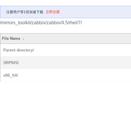
注册用户享1倍加速下载
立即注册
/mirrors_toolkit/zabbix/zabbix/4.5/rhel/7/
File Name
↓
Parent directory/
SRPMS/
x86_64/