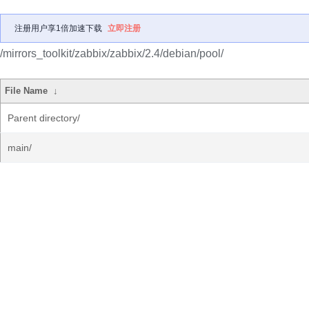
注册用户享1倍加速下载
立即注册
/mirrors_toolkit/zabbix/zabbix/2.4/debian/pool/
File Name
↓
Parent directory/
main/