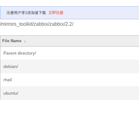
注册用户享1倍加速下载
立即注册
/mirrors_toolkit/zabbix/zabbix/2.2/
File Name
↓
Parent directory/
debian/
rhel/
ubuntu/