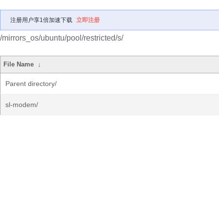
注册用户享1倍加速下载
立即注册
/mirrors_os/ubuntu/pool/restricted/s/
File Name
↓
Parent directory/
sl-modem/