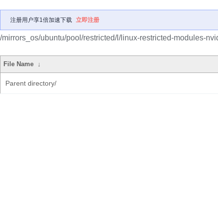
注册用户享1倍加速下载
立即注册
/mirrors_os/ubuntu/pool/restricted/l/linux-restricted-modules-nvi
File Name
↓
Parent directory/