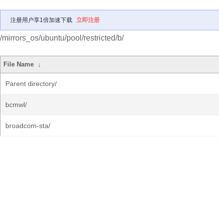
注册用户享1倍加速下载
立即注册
/mirrors_os/ubuntu/pool/restricted/b/
File Name
↓
Parent directory/
bcmwl/
broadcom-sta/