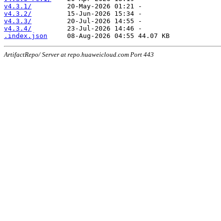
v4.3.1/
v4.3.2/
v4.3.3/
v4.3.4/
.index.json
ArtifactRepo/ Server at repo.huaweicloud.com Port 443