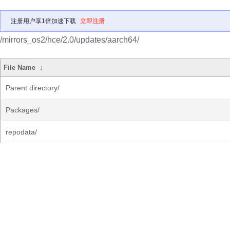
注册用户享1倍加速下载
立即注册
/mirrors_os2/hce/2.0/updates/aarch64/
File Name
↓
Parent directory/
Packages/
repodata/