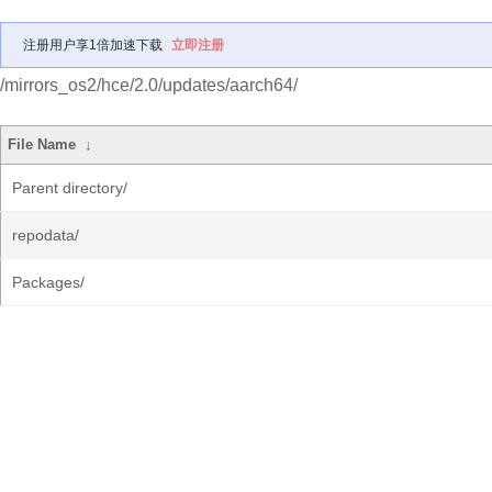
注册用户享1倍加速下载
立即注册
/mirrors_os2/hce/2.0/updates/aarch64/
File Name
↓
Parent directory/
repodata/
Packages/