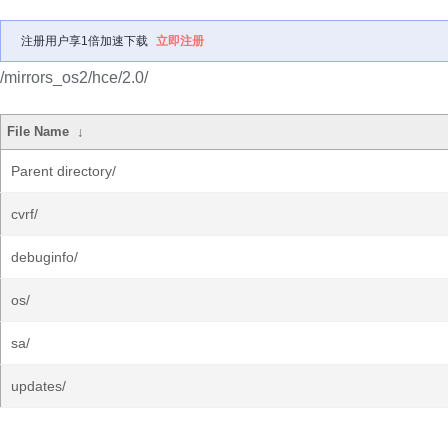
注册用户享1倍加速下载
立即注册
/mirrors_os2/hce/2.0/
File Name
↓
Parent directory/
cvrf/
debuginfo/
os/
sa/
updates/