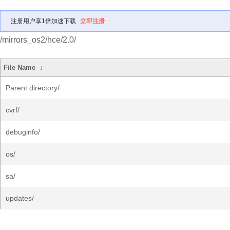
注册用户享1倍加速下载
立即注册
/mirrors_os2/hce/2.0/
File Name
↓
Parent directory/
cvrf/
debuginfo/
os/
sa/
updates/