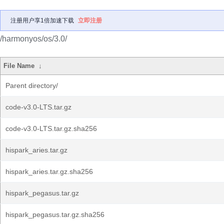
注册用户享1倍加速下载
立即注册
/harmonyos/os/3.0/
File Name
↓
Parent directory/
code-v3.0-LTS.tar.gz
code-v3.0-LTS.tar.gz.sha256
hispark_aries.tar.gz
hispark_aries.tar.gz.sha256
hispark_pegasus.tar.gz
hispark_pegasus.tar.gz.sha256