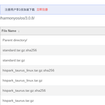
注册用户享1倍加速下载
立即注册
/harmonyos/os/3.0.8/
File Name
↓
Parent directory/
standard.tar.gz.sha256
standard.tar.gz
hispark_taurus_linux.tar.gz.sha256
hispark_taurus_linux.tar.gz
hispark_taurus.tar.gz.sha256
hispark_taurus.tar.gz