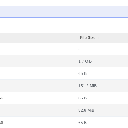
File Size
↓
-
1.7 GiB
65 B
151.2 MiB
56
65 B
82.8 MiB
56
65 B