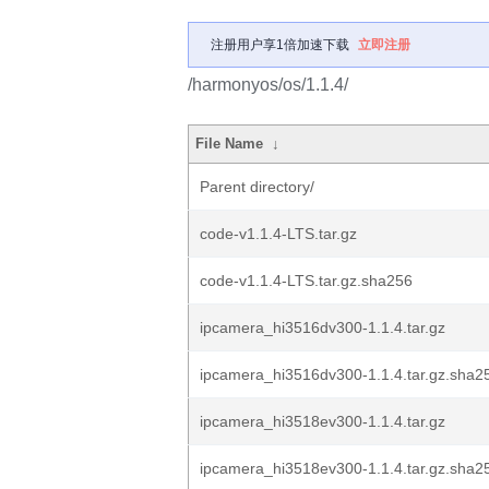
注册用户享1倍加速下载
立即注册
/harmonyos/os/1.1.4/
File Name
↓
Parent directory/
code-v1.1.4-LTS.tar.gz
code-v1.1.4-LTS.tar.gz.sha256
ipcamera_hi3516dv300-1.1.4.tar.gz
ipcamera_hi3516dv300-1.1.4.tar.gz.sha2
ipcamera_hi3518ev300-1.1.4.tar.gz
ipcamera_hi3518ev300-1.1.4.tar.gz.sha2