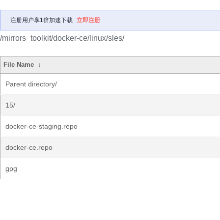
注册用户享1倍加速下载
立即注册
/mirrors_toolkit/docker-ce/linux/sles/
File Name
↓
Parent directory/
15/
docker-ce-staging.repo
docker-ce.repo
gpg