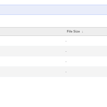
File Size
↓
-
-
-
-