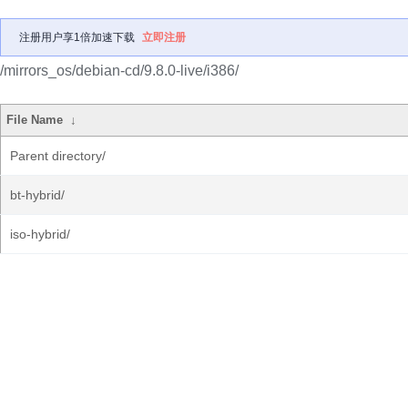
注册用户享1倍加速下载
立即注册
/mirrors_os/debian-cd/9.8.0-live/i386/
File Name
↓
Parent directory/
bt-hybrid/
iso-hybrid/