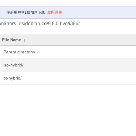
注册用户享1倍加速下载
立即注册
/mirrors_os/debian-cd/9.8.0-live/i386/
File Name
↓
Parent directory/
iso-hybrid/
bt-hybrid/