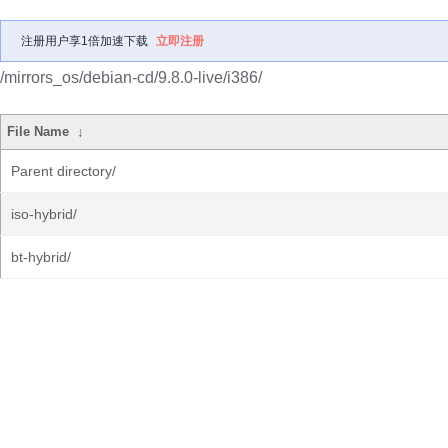
注册用户享1倍加速下载
立即注册
/mirrors_os/debian-cd/9.8.0-live/i386/
File Name
↓
Parent directory/
iso-hybrid/
bt-hybrid/