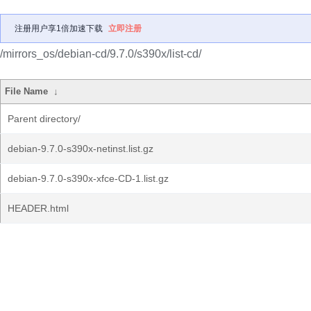
注册用户享1倍加速下载
立即注册
/mirrors_os/debian-cd/9.7.0/s390x/list-cd/
File Name
↓
Parent directory/
debian-9.7.0-s390x-netinst.list.gz
debian-9.7.0-s390x-xfce-CD-1.list.gz
HEADER.html