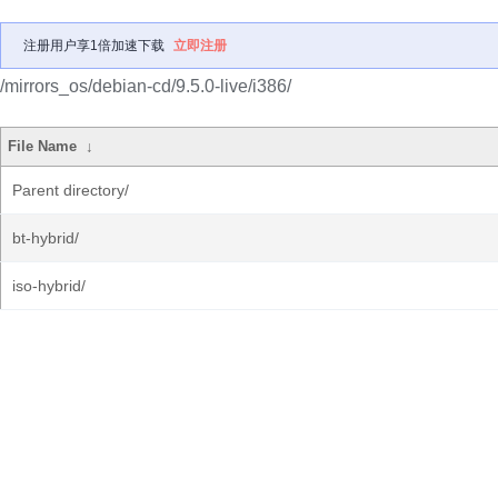
注册用户享1倍加速下载
立即注册
/mirrors_os/debian-cd/9.5.0-live/i386/
File Name
↓
Parent directory/
bt-hybrid/
iso-hybrid/