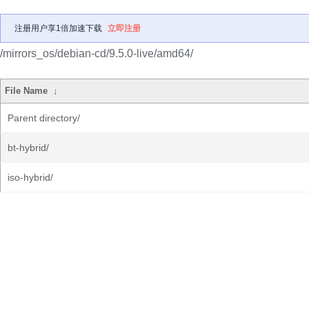
注册用户享1倍加速下载
立即注册
/mirrors_os/debian-cd/9.5.0-live/amd64/
File Name
↓
Parent directory/
bt-hybrid/
iso-hybrid/