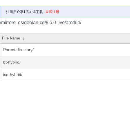
注册用户享1倍加速下载
立即注册
/mirrors_os/debian-cd/9.5.0-live/amd64/
File Name
↓
Parent directory/
bt-hybrid/
iso-hybrid/