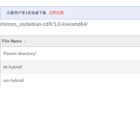
注册用户享1倍加速下载
立即注册
/mirrors_os/debian-cd/9.5.0-live/amd64/
File Name
↓
Parent directory/
bt-hybrid/
iso-hybrid/