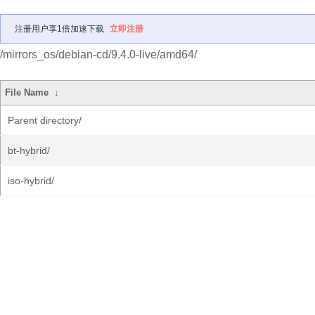
注册用户享1倍加速下载
立即注册
/mirrors_os/debian-cd/9.4.0-live/amd64/
File Name
↓
Parent directory/
bt-hybrid/
iso-hybrid/