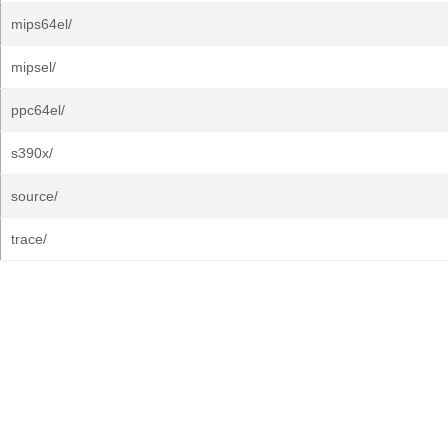
mips64el/
mipsel/
ppc64el/
s390x/
source/
trace/