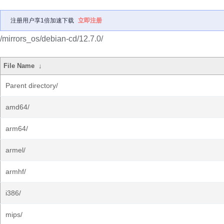
注册用户享1倍加速下载
立即注册
/mirrors_os/debian-cd/12.7.0/
File Name
↓
Parent directory/
amd64/
arm64/
armel/
armhf/
i386/
mips/