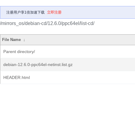
注册用户享1倍加速下载
立即注册
/mirrors_os/debian-cd/12.6.0/ppc64el/list-cd/
File Name
↓
Parent directory/
debian-12.6.0-ppc64el-netinst.list.gz
HEADER.html