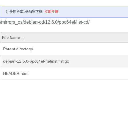
注册用户享1倍加速下载
立即注册
/mirrors_os/debian-cd/12.6.0/ppc64el/list-cd/
File Name
↓
Parent directory/
debian-12.6.0-ppc64el-netinst.list.gz
HEADER.html