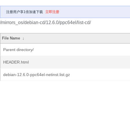
注册用户享1倍加速下载
立即注册
/mirrors_os/debian-cd/12.6.0/ppc64el/list-cd/
File Name
↓
Parent directory/
HEADER.html
debian-12.6.0-ppc64el-netinst.list.gz