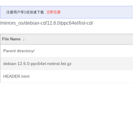
注册用户享1倍加速下载
立即注册
/mirrors_os/debian-cd/12.6.0/ppc64el/list-cd/
File Name
↓
Parent directory/
debian-12.6.0-ppc64el-netinst.list.gz
HEADER.html