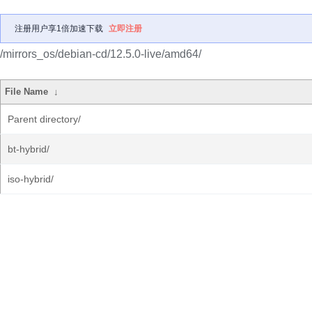
注册用户享1倍加速下载
立即注册
/mirrors_os/debian-cd/12.5.0-live/amd64/
File Name
↓
Parent directory/
bt-hybrid/
iso-hybrid/