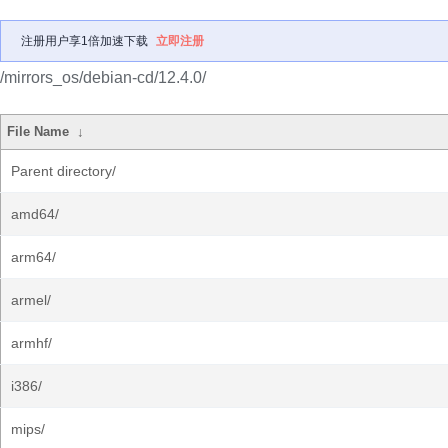
注册用户享1倍加速下载
立即注册
/mirrors_os/debian-cd/12.4.0/
File Name
↓
Parent directory/
amd64/
arm64/
armel/
armhf/
i386/
mips/