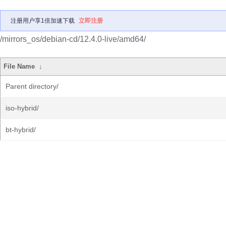
注册用户享1倍加速下载
立即注册
/mirrors_os/debian-cd/12.4.0-live/amd64/
File Name
↓
Parent directory/
iso-hybrid/
bt-hybrid/