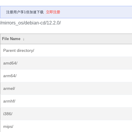
注册用户享1倍加速下载
立即注册
/mirrors_os/debian-cd/12.2.0/
File Name
↓
Parent directory/
amd64/
arm64/
armel/
armhf/
i386/
mips/