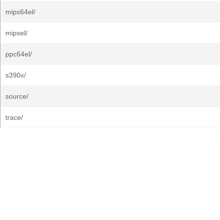
mips64el/
mipsel/
ppc64el/
s390x/
source/
trace/