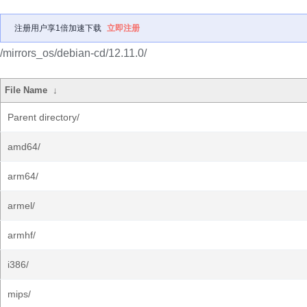
注册用户享1倍加速下载
立即注册
/mirrors_os/debian-cd/12.11.0/
File Name
↓
Parent directory/
amd64/
arm64/
armel/
armhf/
i386/
mips/