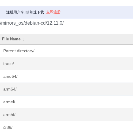
注册用户享1倍加速下载
立即注册
/mirrors_os/debian-cd/12.11.0/
File Name
↓
Parent directory/
trace/
amd64/
arm64/
armel/
armhf/
i386/