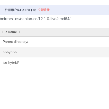
注册用户享1倍加速下载
立即注册
/mirrors_os/debian-cd/12.1.0-live/amd64/
File Name
↓
Parent directory/
bt-hybrid/
iso-hybrid/