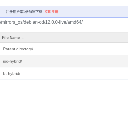
注册用户享1倍加速下载
立即注册
/mirrors_os/debian-cd/12.0.0-live/amd64/
File Name
↓
Parent directory/
iso-hybrid/
bt-hybrid/