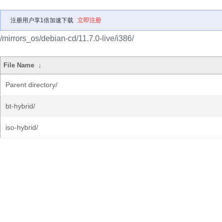
注册用户享1倍加速下载
立即注册
/mirrors_os/debian-cd/11.7.0-live/i386/
File Name
↓
Parent directory/
bt-hybrid/
iso-hybrid/