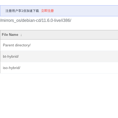
注册用户享1倍加速下载
立即注册
/mirrors_os/debian-cd/11.6.0-live/i386/
File Name
↓
Parent directory/
bt-hybrid/
iso-hybrid/