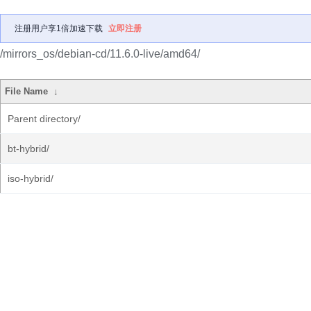
注册用户享1倍加速下载
立即注册
/mirrors_os/debian-cd/11.6.0-live/amd64/
File Name
↓
Parent directory/
bt-hybrid/
iso-hybrid/