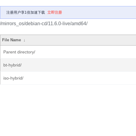
注册用户享1倍加速下载
立即注册
/mirrors_os/debian-cd/11.6.0-live/amd64/
File Name
↓
Parent directory/
bt-hybrid/
iso-hybrid/