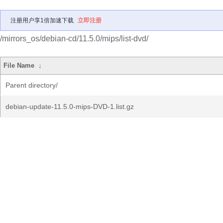
注册用户享1倍加速下载
立即注册
/mirrors_os/debian-cd/11.5.0/mips/list-dvd/
File Name
↓
Parent directory/
debian-update-11.5.0-mips-DVD-1.list.gz